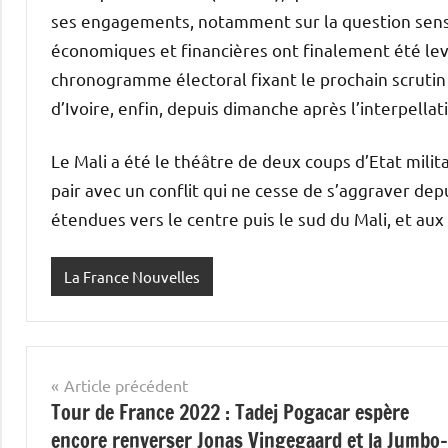
ses engagements, notamment sur la question sensib
économiques et financières ont finalement été levé
chronogramme électoral fixant le prochain scrutin 
d’Ivoire, enfin, depuis dimanche après l’interpella
Le Mali a été le théâtre de deux coups d’Etat milit
pair avec un conflit qui ne cesse de s’aggraver dep
étendues vers le centre puis le sud du Mali, et aux 
La France Nouvelles
Navigation
Article précédent
Tour de France 2022 : Tadej Pogacar espère
de
encore renverser Jonas Vingegaard et la Jumbo-