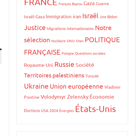
FRANCE
Gaza
Guerre
François Bayrou
Israël
iran
Immigration
Israël-Gaza
Joe Biden
Justice
Notre
Migrations Internationales
POLITIQUE
sélection
Nucléaire
ONU
Otan
FRANÇAISE
Pologne
Questions sociales
Russie
Société
Royaume-Uni
Territoires palestiniens
Turquie
Ukraine
Union européenne
Vladimir
Volodymyr Zelensky
Économie
Poutine
États-Unis
Élections USA 2024
Énergies