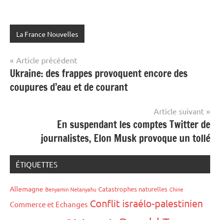
La France Nouvelles
Navigation
Article précédent
Ukraine: des frappes provoquent encore des
de
coupures d’eau et de courant
l’article
Article suivant
En suspendant les comptes Twitter de
journalistes, Elon Musk provoque un tollé
ÉTIQUETTES
Allemagne
Catastrophes naturelles
Benyamin Netanyahu
Chine
Conflit israélo-palestinien
Commerce et Echanges