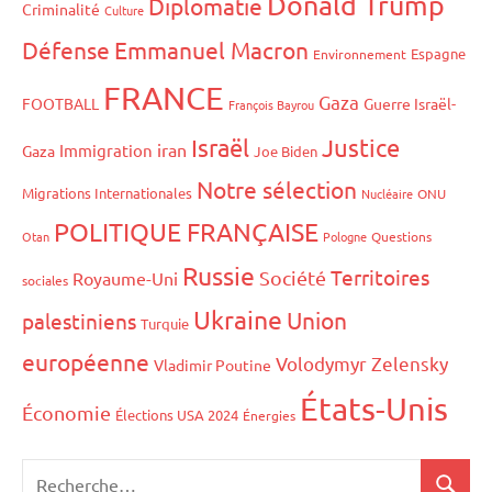
Donald Trump
Diplomatie
Criminalité
Culture
Défense
Emmanuel Macron
Espagne
Environnement
FRANCE
Gaza
FOOTBALL
Guerre Israël-
François Bayrou
Israël
Justice
iran
Immigration
Gaza
Joe Biden
Notre sélection
Migrations Internationales
Nucléaire
ONU
POLITIQUE FRANÇAISE
Otan
Pologne
Questions
Russie
Territoires
Société
Royaume-Uni
sociales
Ukraine
Union
palestiniens
Turquie
européenne
Volodymyr Zelensky
Vladimir Poutine
États-Unis
Économie
Élections USA 2024
Énergies