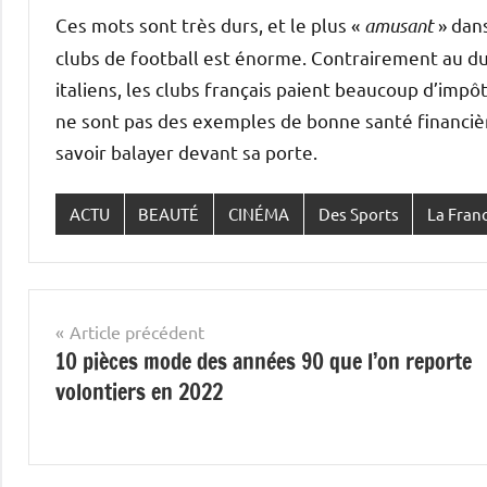
Ces mots sont très durs, et le plus «
amusant
» dans
clubs de football est énorme. Contrairement au dum
italiens, les clubs français paient beaucoup d’imp
ne sont pas des exemples de bonne santé financière
savoir balayer devant sa porte.
ACTU
BEAUTÉ
CINÉMA
Des Sports
La Fran
Navigation
Article précédent
10 pièces mode des années 90 que l’on reporte
de
volontiers en 2022
l’article