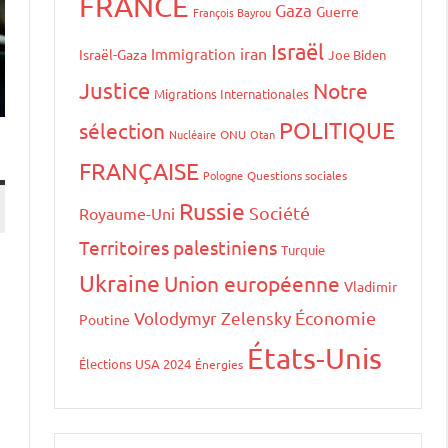
FRANCE
Gaza
Guerre
François Bayrou
Israël
iran
Immigration
Israël-Gaza
Joe Biden
Justice
Notre
Migrations Internationales
POLITIQUE
sélection
Nucléaire
ONU
Otan
FRANÇAISE
Pologne
Questions sociales
Russie
Société
Royaume-Uni
Territoires palestiniens
Turquie
Ukraine
Union européenne
Vladimir
Volodymyr Zelensky
Économie
Poutine
États-Unis
Élections USA 2024
Énergies