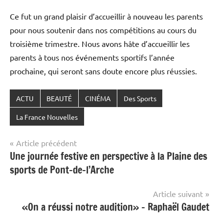
Ce fut un grand plaisir d’accueillir à nouveau les parents
pour nous soutenir dans nos compétitions au cours du
troisième trimestre. Nous avons hâte d’accueillir les
parents à tous nos événements sportifs l’année
prochaine, qui seront sans doute encore plus réussies.
ACTU
BEAUTÉ
CINÉMA
Des Sports
La France Nouvelles
Navigation
Article précédent
Une journée festive en perspective à la Plaine des
de
sports de Pont-de-l’Arche
l’article
Article suivant
«On a réussi notre audition» – Raphaël Gaudet