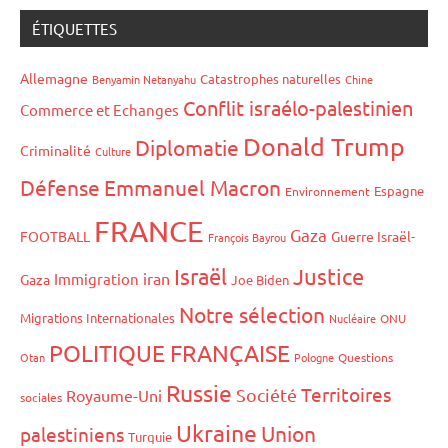
ÉTIQUETTES
Allemagne
Catastrophes naturelles
Benyamin Netanyahu
Chine
Conflit israélo-palestinien
Commerce et Echanges
Donald Trump
Diplomatie
Criminalité
Culture
Défense
Emmanuel Macron
Espagne
Environnement
FRANCE
Gaza
FOOTBALL
Guerre Israël-
François Bayrou
Israël
Justice
iran
Immigration
Gaza
Joe Biden
Notre sélection
Migrations Internationales
Nucléaire
ONU
POLITIQUE FRANÇAISE
Otan
Pologne
Questions
Russie
Territoires
Société
Royaume-Uni
sociales
Ukraine
Union
palestiniens
Turquie