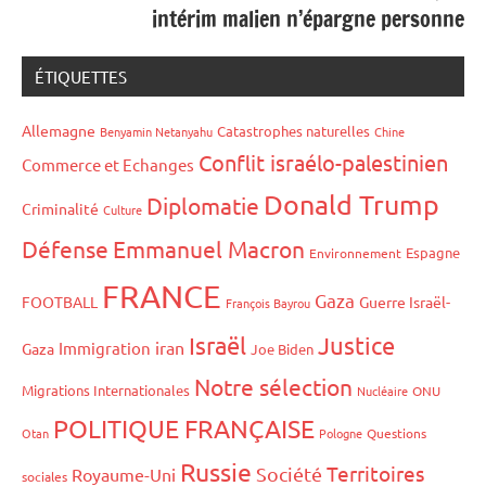
intérim malien n’épargne personne
ÉTIQUETTES
Allemagne
Catastrophes naturelles
Benyamin Netanyahu
Chine
Conflit israélo-palestinien
Commerce et Echanges
Donald Trump
Diplomatie
Criminalité
Culture
Défense
Emmanuel Macron
Espagne
Environnement
FRANCE
Gaza
FOOTBALL
Guerre Israël-
François Bayrou
Israël
Justice
iran
Immigration
Gaza
Joe Biden
Notre sélection
Migrations Internationales
Nucléaire
ONU
POLITIQUE FRANÇAISE
Otan
Pologne
Questions
Russie
Territoires
Société
Royaume-Uni
sociales