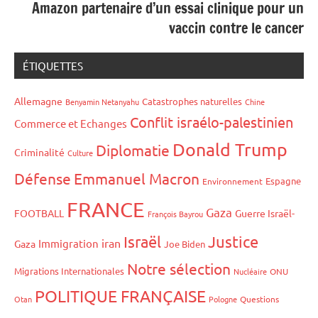
Amazon partenaire d’un essai clinique pour un
vaccin contre le cancer
ÉTIQUETTES
Allemagne
Catastrophes naturelles
Benyamin Netanyahu
Chine
Conflit israélo-palestinien
Commerce et Echanges
Donald Trump
Diplomatie
Criminalité
Culture
Défense
Emmanuel Macron
Espagne
Environnement
FRANCE
Gaza
FOOTBALL
Guerre Israël-
François Bayrou
Israël
Justice
iran
Immigration
Gaza
Joe Biden
Notre sélection
Migrations Internationales
Nucléaire
ONU
POLITIQUE FRANÇAISE
Otan
Pologne
Questions