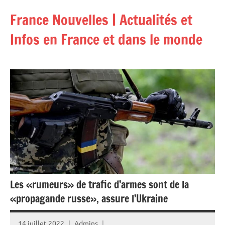
Aller
France Nouvelles | Actualités et
au
contenu
Infos en France et dans le monde
Les «rumeurs» de trafic d’armes sont de la
«propagande russe», assure l’Ukraine
14 juillet 2022
Admins