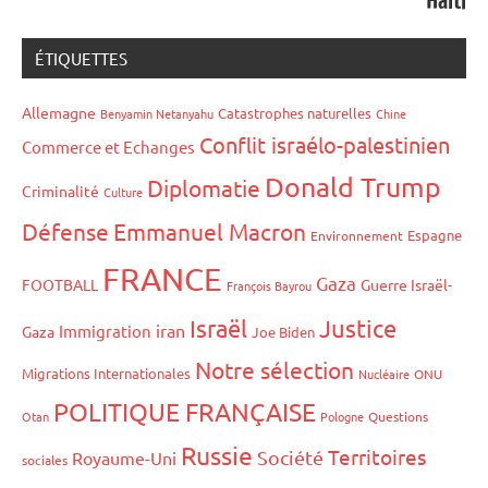
Haïti
ÉTIQUETTES
Allemagne
Catastrophes naturelles
Benyamin Netanyahu
Chine
Conflit israélo-palestinien
Commerce et Echanges
Donald Trump
Diplomatie
Criminalité
Culture
Défense
Emmanuel Macron
Espagne
Environnement
FRANCE
Gaza
FOOTBALL
Guerre Israël-
François Bayrou
Israël
Justice
iran
Immigration
Gaza
Joe Biden
Notre sélection
Migrations Internationales
Nucléaire
ONU
POLITIQUE FRANÇAISE
Otan
Pologne
Questions
Russie
Territoires
Société
Royaume-Uni
sociales