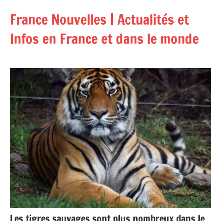
Aller
France Nouvelles | Actualités et
au
contenu
Infos en France et dans le monde
Les tigres sauvages sont plus nombreux dans le