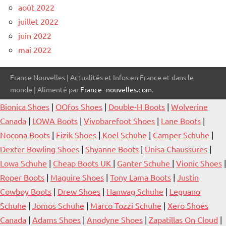
août 2022
juillet 2022
juin 2022
mai 2022
France Nouvelles | Actualités et Infos en France et dans le
monde | Alimenté par
France--nouvelles.com
.
Bionica Shoes
|
OOfos Shoes
|
Double-H Boots
|
Wolverine
Canada
|
LOWA Boots
|
Vivobarefoot Shoes
|
Lane Boots
|
Nocona Boots
|
Fizik Shoes
|
Koel Schuhe
|
Camper Schuhe
|
Dexter Bowling Shoes
|
Shyanne Boots
|
Unisa Chaussures
|
Lowa Schuhe
|
Cheap Boots UK
|
Ganter Schuhe
|
Vionic Shoes
|
Roper Boots
|
Maguire Shoes
|
Tony Lama Boots
|
Justin
Cowboy Boots
|
Drew Shoes
|
Hanwag Schuhe
|
Leguano
Schuhe
|
Jomos Schuhe
|
Marco Tozzi Schuhe
|
Xero Shoes
Canada
|
Adams Shoes
|
Anodyne Shoes
|
Zapatillas On Cloud
|