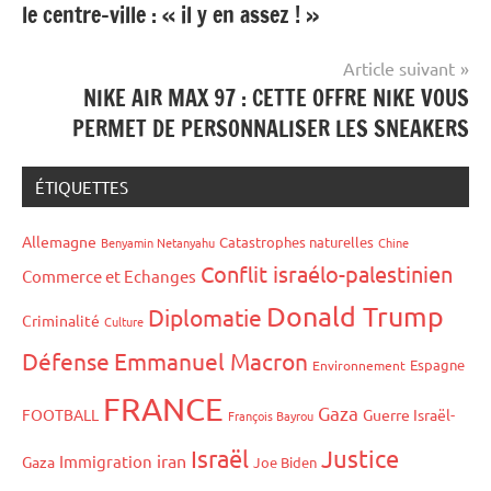
le centre-ville : « il y en assez ! »
l’article
Article suivant
NIKE AIR MAX 97 : CETTE OFFRE NIKE VOUS
PERMET DE PERSONNALISER LES SNEAKERS
ÉTIQUETTES
Allemagne
Catastrophes naturelles
Benyamin Netanyahu
Chine
Conflit israélo-palestinien
Commerce et Echanges
Donald Trump
Diplomatie
Criminalité
Culture
Défense
Emmanuel Macron
Espagne
Environnement
FRANCE
Gaza
FOOTBALL
Guerre Israël-
François Bayrou
Israël
Justice
iran
Immigration
Gaza
Joe Biden