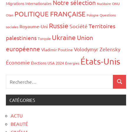
Notre sélection
Migrations Internationales
Nucléaire
ONU
POLITIQUE FRANÇAISE
Otan
Pologne
Questions
Russie
Territoires
Société
Royaume-Uni
sociales
Ukraine
Union
palestiniens
Turquie
européenne
Volodymyr Zelensky
Vladimir Poutine
États-Unis
Économie
Élections USA 2024
Énergies
CATÉGORIES
ACTU
BEAUTÉ
CINÉMA