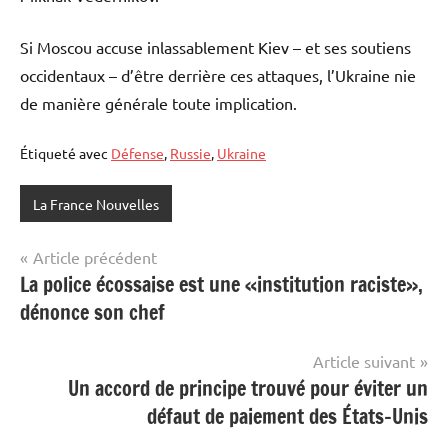
Si Moscou accuse inlassablement Kiev – et ses soutiens
occidentaux – d’être derrière ces attaques, l’Ukraine nie
de manière générale toute implication.
Étiqueté avec
Défense
,
Russie
,
Ukraine
La France Nouvelles
Navigation
Article précédent
La police écossaise est une «institution raciste»,
de
dénonce son chef
l’article
Article suivant
Un accord de principe trouvé pour éviter un
défaut de paiement des États-Unis