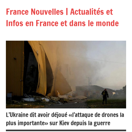
Aller
France Nouvelles | Actualités et
au
contenu
Infos en France et dans le monde
L’Ukraine dit avoir déjoué «l’attaque de drones la
plus importante» sur Kiev depuis la guerre