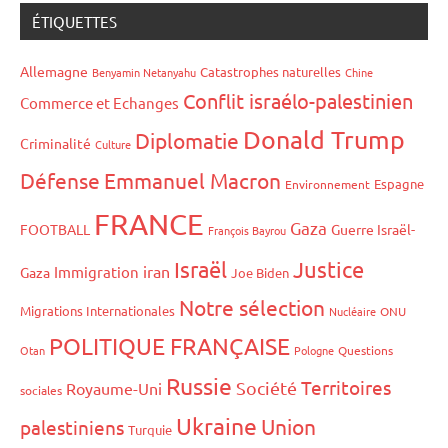
ÉTIQUETTES
Allemagne
Catastrophes naturelles
Benyamin Netanyahu
Chine
Conflit israélo-palestinien
Commerce et Echanges
Donald Trump
Diplomatie
Criminalité
Culture
Défense
Emmanuel Macron
Espagne
Environnement
FRANCE
Gaza
FOOTBALL
Guerre Israël-
François Bayrou
Israël
Justice
iran
Immigration
Gaza
Joe Biden
Notre sélection
Migrations Internationales
Nucléaire
ONU
POLITIQUE FRANÇAISE
Otan
Pologne
Questions
Russie
Territoires
Société
Royaume-Uni
sociales
Ukraine
Union
palestiniens
Turquie