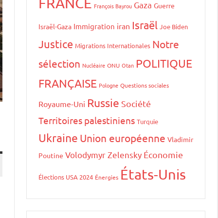
FRANCE
Gaza
Guerre
François Bayrou
Israël
iran
Immigration
Israël-Gaza
Joe Biden
Justice
Notre
Migrations Internationales
POLITIQUE
sélection
Nucléaire
ONU
Otan
FRANÇAISE
Pologne
Questions sociales
Russie
Société
Royaume-Uni
Territoires palestiniens
Turquie
Ukraine
Union européenne
Vladimir
Volodymyr Zelensky
Économie
Poutine
États-Unis
Élections USA 2024
Énergies