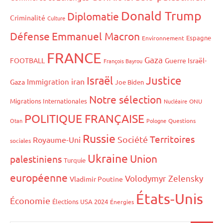
Donald Trump
Diplomatie
Criminalité
Culture
Défense
Emmanuel Macron
Espagne
Environnement
FRANCE
Gaza
FOOTBALL
Guerre Israël-
François Bayrou
Israël
Justice
iran
Immigration
Gaza
Joe Biden
Notre sélection
Migrations Internationales
Nucléaire
ONU
POLITIQUE FRANÇAISE
Otan
Pologne
Questions
Russie
Territoires
Société
Royaume-Uni
sociales
Ukraine
Union
palestiniens
Turquie
européenne
Volodymyr Zelensky
Vladimir Poutine
États-Unis
Économie
Élections USA 2024
Énergies