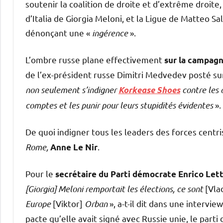
soutenir la coalition de droite et d’extrême droite, 
d’Italia de Giorgia Meloni, et la Ligue de Matteo Sa
dénonçant une «
ingérence
».
L’ombre russe plane effectivement
sur la campagn
de l’ex-président russe Dimitri Medvedev posté sur
non seulement s’indigner
contre les 
Korkease Shoes
comptes et les punir pour leurs stupidités évidentes
».
De quoi indigner tous les leaders des forces centr
Rome,
.
Anne Le Nir
Pour le
secrétaire du Parti démocrate Enrico Let
[Giorgia] Meloni remportait les élections, ce sont
[Vla
Europe
[Viktor]
Orban
», a-t-il dit dans une intervi
pacte qu’elle avait signé avec Russie unie, le parti