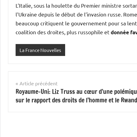
L’Italie, sous la houlette du Premier ministre sorta
l’Ukraine depuis le début de l’invasion russe. Rom
beaucoup critiquent le gouvernement pour sa lenteu
coalition des droites, plus russophile et
donnée fav
La France Nouvelles
Navigation
Article précédent
Royaume-Uni: Liz Truss au cœur d’une polémiq
de
sur le rapport des droits de l’homme et le Rwan
l’article