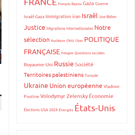
FRANCE
Gaza
Guerre
François Bayrou
Israël
iran
Immigration
Israël-Gaza
Joe Biden
Justice
Notre
Migrations Internationales
POLITIQUE
sélection
Nucléaire
ONU
Otan
FRANÇAISE
Pologne
Questions sociales
Russie
Société
Royaume-Uni
Territoires palestiniens
Turquie
Ukraine
Union européenne
Vladimir
Volodymyr Zelensky
Économie
Poutine
États-Unis
Élections USA 2024
Énergies