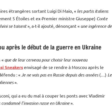
ires étrangères sortant Luigi Di Maio, «
les partis italiens
ment 5 Étoiles et ex-Premier ministre Giuseppe)
Conte
lvini se taisent
», a-t-il ajouté, dénonçant «
une ingérence de
ou après le début de la guerre en Ukraine
n «
que de leur cerveau pour choisir leur nouveau
envisagé de se rendre à Moscou après le
si Sneakers
défendu : «
Je ne vais pas en Russie depuis des années
(…)
Le
aliennes
».
usconi, qui a eu du mal à couper les ponts avec Vladimir
s condamné l’invasion russe en Ukraine
».