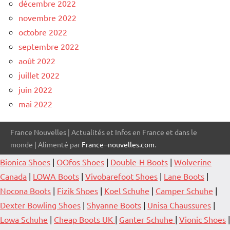
décembre 2022
novembre 2022
octobre 2022
septembre 2022
août 2022
juillet 2022
juin 2022
mai 2022
France Nouvelles | Actualités et Infos en France et dans le
monde | Alimenté par
France--nouvelles.com
.
Bionica Shoes
|
OOfos Shoes
|
Double-H Boots
|
Wolverine
Canada
|
LOWA Boots
|
Vivobarefoot Shoes
|
Lane Boots
|
Nocona Boots
|
Fizik Shoes
|
Koel Schuhe
|
Camper Schuhe
|
Dexter Bowling Shoes
|
Shyanne Boots
|
Unisa Chaussures
|
Lowa Schuhe
|
Cheap Boots UK
|
Ganter Schuhe
|
Vionic Shoes
|