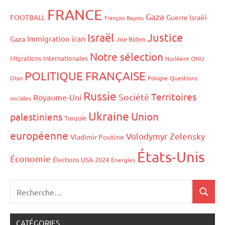
FRANCE
Gaza
FOOTBALL
Guerre Israël-
François Bayrou
Israël
Justice
iran
Immigration
Gaza
Joe Biden
Notre sélection
Migrations Internationales
Nucléaire
ONU
POLITIQUE FRANÇAISE
Otan
Pologne
Questions
Russie
Territoires
Société
Royaume-Uni
sociales
Ukraine
Union
palestiniens
Turquie
européenne
Volodymyr Zelensky
Vladimir Poutine
États-Unis
Économie
Élections USA 2024
Énergies
CATÉGORIES