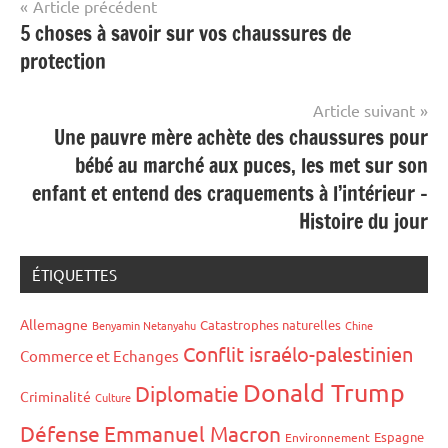
Navigation
Article précédent
5 choses à savoir sur vos chaussures de
de
protection
l’article
Article suivant
Une pauvre mère achète des chaussures pour
bébé au marché aux puces, les met sur son
enfant et entend des craquements à l’intérieur –
Histoire du jour
ÉTIQUETTES
Allemagne
Catastrophes naturelles
Benyamin Netanyahu
Chine
Conflit israélo-palestinien
Commerce et Echanges
Donald Trump
Diplomatie
Criminalité
Culture
Défense
Emmanuel Macron
Espagne
Environnement