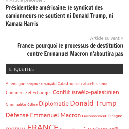
Présidentielle américaine: le syndicat des
de
camionneurs ne soutient ni Donald Trump, ni
l’article
Kamala Harris
Article suivant
France: pourquoi le processus de destitution
contre Emmanuel Macron n’aboutira pas
ÉTIQUETTES
Allemagne
Catastrophes naturelles
Benyamin Netanyahu
Chine
Conflit israélo-palestinien
Commerce et Echanges
Donald Trump
Diplomatie
Criminalité
Culture
Défense
Emmanuel Macron
Espagne
Environnement
FRANCE
Gaza
FOOTBALL
Guerre Israël-
François Bayrou