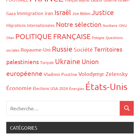
Israël
Justice
iran
Immigration
Gaza
Joe Biden
Notre sélection
Migrations Internationales
Nucléaire
ONU
POLITIQUE FRANÇAISE
Otan
Pologne
Questions
Russie
Territoires
Société
Royaume-Uni
sociales
Ukraine
Union
palestiniens
Turquie
européenne
Volodymyr Zelensky
Vladimir Poutine
États-Unis
Économie
Élections USA 2024
Énergies
CATÉGORIES