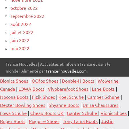
octobre 2022
septembre 2022
août 2022
juillet 2022
juin 2022
mai 2022
France Nouvelles | Actualités et Infos en France et dans le
monde | Alimenté par
France--nouvelles.com
.
Bionica Shoes
|
OOfos Shoes
|
Double-H Boots
|
Wolverine
Canada
|
LOWA Boots
|
Vivobarefoot Shoes
|
Lane Boots
|
Nocona Boots
|
Fizik Shoes
|
Koel Schuhe
|
Camper Schuhe
|
Dexter Bowling Shoes
|
Shyanne Boots
|
Unisa Chaussures
|
Lowa Schuhe
|
Cheap Boots UK
|
Ganter Schuhe
|
Vionic Shoes
|
Roper Boots
|
Maguire Shoes
|
Tony Lama Boots
|
Justin
Cowboy Boots
|
Drew Shoes
|
Hanwag Schuhe
|
Leguano