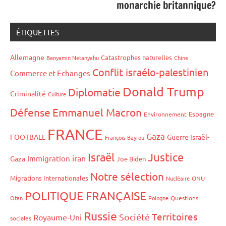
monarchie britannique?
ÉTIQUETTES
Allemagne
Catastrophes naturelles
Benyamin Netanyahu
Chine
Conflit israélo-palestinien
Commerce et Echanges
Donald Trump
Diplomatie
Criminalité
Culture
Défense
Emmanuel Macron
Espagne
Environnement
FRANCE
Gaza
FOOTBALL
Guerre Israël-
François Bayrou
Israël
Justice
iran
Immigration
Gaza
Joe Biden
Notre sélection
Migrations Internationales
Nucléaire
ONU
POLITIQUE FRANÇAISE
Otan
Pologne
Questions
Russie
Territoires
Société
Royaume-Uni
sociales