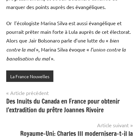
marquer des points auprès des évangéliques.
Or l’écologiste Marina Silva est aussi évangélique et
pourrait prêter main forte à Lula auprès de cet électorat.
Alors que Jair Bolsonaro parle d’une lutte du «
bien
contre la mal
», Marina Silva évoque «
l’union contre la
banalisation du mal
».
La France Nouvelles
Navigation
Article précédent
Des Inuits du Canada en France pour obtenir
de
l’extradition du prêtre Joannes Rivoire
l’article
Article suivant
Royaume-Uni: Charles III modernisera-t-il la