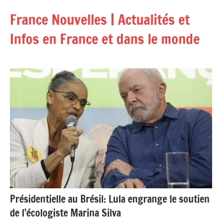
Aller
France Nouvelles | Actualités et
au
contenu
Infos en France et dans le monde
Présidentielle au Brésil: Lula engrange le soutien
de l’écologiste Marina Silva