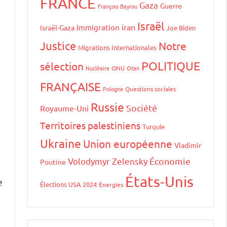
FRANCE
Gaza
Guerre
François Bayrou
Israël
iran
Immigration
Israël-Gaza
Joe Biden
Justice
Notre
Migrations Internationales
POLITIQUE
sélection
Nucléaire
ONU
Otan
FRANÇAISE
Pologne
Questions sociales
Russie
Société
Royaume-Uni
Territoires palestiniens
Turquie
Ukraine
Union européenne
Vladimir
Volodymyr Zelensky
Économie
Poutine
États-Unis
e
Élections USA 2024
Énergies
,