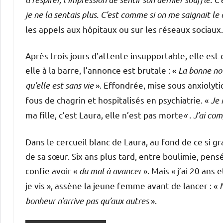
je ne la sentais plus. C’est comme si on me saignait le
les appels aux hôpitaux ou sur les réseaux sociaux.
Après trois jours d’attente insupportable, elle est
elle à la barre, l’annonce est brutale : «
La bonne nou
qu’elle est sans vie
». Effondrée, mise sous anxiolyt
fous de chagrin et hospitalisés en psychiatrie. «
Je 
ma fille, c’est Laura, elle n’est pas morte
« . J’ai co
Dans le cercueil blanc de Laura, au fond de ce si gr
de sa sœur. Six ans plus tard, entre boulimie, pens
confie avoir «
du mal à avancer
». Mais « j’ai 20 ans 
je vis », assène la jeune femme avant de lancer : «
bonheur n’arrive pas qu’aux autres
».