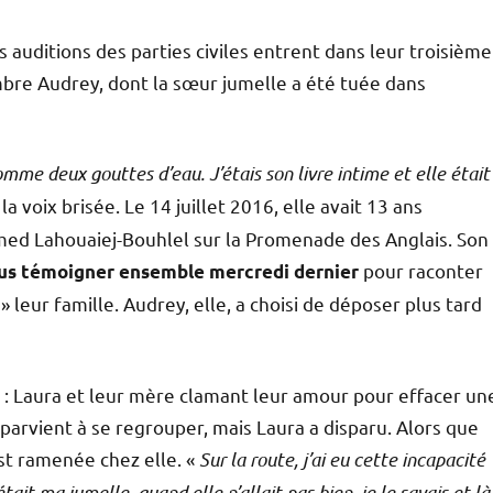
es auditions des parties civiles entrent dans leur troisième
re Audrey, dont la sœur jumelle a été tuée dans
me deux gouttes d’eau. J’étais son livre intime et elle était
a voix brisée. Le 14 juillet 2016, elle avait 13 ans
ed Lahouaiej-Bouhlel sur la Promenade des Anglais. Son
pour raconter
us témoigner ensemble mercredi dernier
» leur famille. Audrey, elle, a choisi de déposer plus tard
 : Laura et leur mère clamant leur amour pour effacer un
le parvient à se regrouper, mais Laura a disparu. Alors que
st ramenée chez elle. «
Sur la route, j’ai eu cette incapacité
était ma jumelle, quand elle n’allait pas bien, je le savais et là