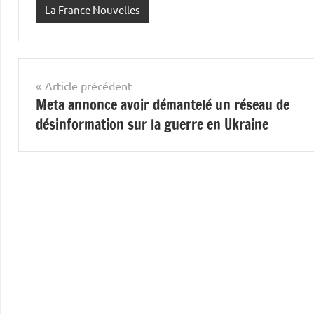
La France Nouvelles
Navigation
Article précédent
Meta annonce avoir démantelé un réseau de
de
désinformation sur la guerre en Ukraine
l’article