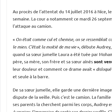
Au procès de l’attentat du 14 juillet 2016 à Nice, l
semaine. La cour a notamment ce mardi 26 septemb
l’attaque au camion.
«
On était comme cul et chemise, on se ressemblait com
le mien. C’était la moitié de ma vie
», débute Audrey, l
quand sa sœur jumelle Laura a été tuée par Moham
père, sa mère, son frère et sa sœur aînés
sont ven
leur douleur et comment ce drame avait «
disloqué
et seule à la barre.
De sa sœur jumelle, elle garde une dernière image
dispute de la veille. Puis c’est le camion. La famil
ses parents la cherchent parmi les corps, Audrey e
à respirer, l’impression de sentir son dernier souffle. C’