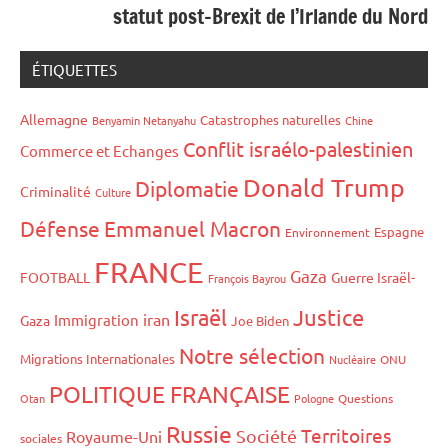
statut post-Brexit de l’Irlande du Nord
ÉTIQUETTES
Allemagne
Catastrophes naturelles
Benyamin Netanyahu
Chine
Conflit israélo-palestinien
Commerce et Echanges
Donald Trump
Diplomatie
Criminalité
Culture
Défense
Emmanuel Macron
Espagne
Environnement
FRANCE
Gaza
FOOTBALL
Guerre Israël-
François Bayrou
Israël
Justice
iran
Immigration
Gaza
Joe Biden
Notre sélection
Migrations Internationales
Nucléaire
ONU
POLITIQUE FRANÇAISE
Otan
Pologne
Questions
Russie
Territoires
Société
Royaume-Uni
sociales