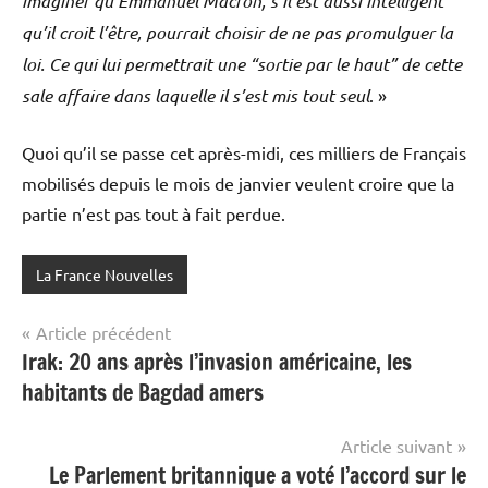
imaginer qu’Emmanuel Macron, s’il est aussi intelligent
qu’il croit l’être, pourrait choisir de ne pas promulguer la
loi. Ce qui lui permettrait une “sortie par le haut” de cette
sale affaire dans laquelle il s’est mis tout seul
. »
Quoi qu’il se passe cet après-midi, ces milliers de Français
mobilisés depuis le mois de janvier veulent croire que la
partie n’est pas tout à fait perdue.
La France Nouvelles
Navigation
Article précédent
Irak: 20 ans après l’invasion américaine, les
de
habitants de Bagdad amers
l’article
Article suivant
Le Parlement britannique a voté l’accord sur le