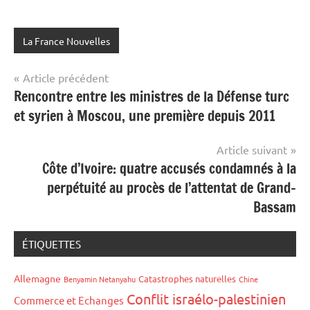
La France Nouvelles
Navigation
Article précédent
Rencontre entre les ministres de la Défense turc
de
et syrien à Moscou, une première depuis 2011
l’article
Article suivant
Côte d’Ivoire: quatre accusés condamnés à la
perpétuité au procès de l’attentat de Grand-
Bassam
ÉTIQUETTES
Allemagne
Catastrophes naturelles
Benyamin Netanyahu
Chine
Conflit israélo-palestinien
Commerce et Echanges