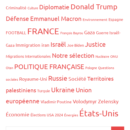
Donald Trump
Diplomatie
Criminalité
Culture
Défense
Emmanuel Macron
Espagne
Environnement
FRANCE
Gaza
FOOTBALL
Guerre Israël-
François Bayrou
Israël
Justice
iran
Immigration
Gaza
Joe Biden
Notre sélection
Migrations Internationales
Nucléaire
ONU
POLITIQUE FRANÇAISE
Otan
Pologne
Questions
Russie
Territoires
Société
Royaume-Uni
sociales
Ukraine
Union
palestiniens
Turquie
européenne
Volodymyr Zelensky
Vladimir Poutine
États-Unis
Économie
Élections USA 2024
Énergies