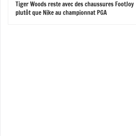
Tiger Woods reste avec des chaussures FootJoy
de
plutôt que Nike au championnat PGA
l’article