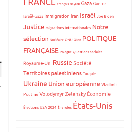
FRANCE
Gaza
Guerre
François Bayrou
Israël
iran
Immigration
Israël-Gaza
Joe Biden
Justice
Notre
Migrations Internationales
POLITIQUE
sélection
Nucléaire
ONU
Otan
FRANÇAISE
Pologne
Questions sociales
Russie
Société
Royaume-Uni
Territoires palestiniens
Turquie
Ukraine
Union européenne
Vladimir
e
Volodymyr Zelensky
Économie
Poutine
États-Unis
Élections USA 2024
Énergies