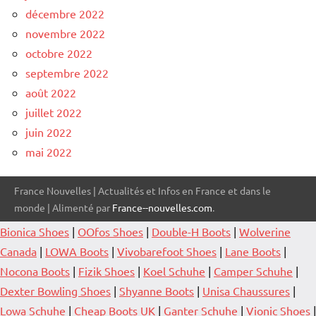
décembre 2022
novembre 2022
octobre 2022
septembre 2022
août 2022
juillet 2022
juin 2022
mai 2022
France Nouvelles | Actualités et Infos en France et dans le
monde | Alimenté par
France--nouvelles.com
.
Bionica Shoes
|
OOfos Shoes
|
Double-H Boots
|
Wolverine
Canada
|
LOWA Boots
|
Vivobarefoot Shoes
|
Lane Boots
|
Nocona Boots
|
Fizik Shoes
|
Koel Schuhe
|
Camper Schuhe
|
Dexter Bowling Shoes
|
Shyanne Boots
|
Unisa Chaussures
|
Lowa Schuhe
|
Cheap Boots UK
|
Ganter Schuhe
|
Vionic Shoes
|