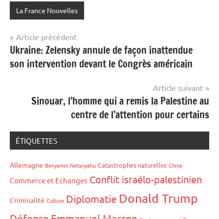
La France Nouvelles
Navigation
Article précédent
Ukraine: Zelensky annule de façon inattendue
de
son intervention devant le Congrès américain
l’article
Article suivant
Sinouar, l’homme qui a remis la Palestine au
centre de l’attention pour certains
ÉTIQUETTES
Allemagne
Catastrophes naturelles
Benyamin Netanyahu
Chine
Conflit israélo-palestinien
Commerce et Echanges
Donald Trump
Diplomatie
Criminalité
Culture
Défense
Emmanuel Macron