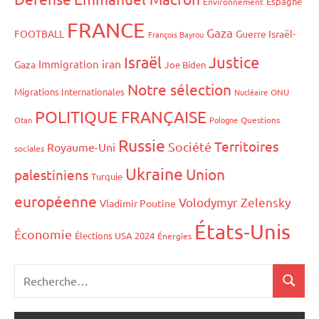
Espagne
Environnement
FRANCE
Gaza
FOOTBALL
Guerre Israël-
François Bayrou
Israël
Justice
iran
Immigration
Gaza
Joe Biden
Notre sélection
Migrations Internationales
Nucléaire
ONU
POLITIQUE FRANÇAISE
Otan
Pologne
Questions
Russie
Territoires
Société
Royaume-Uni
sociales
Ukraine
Union
palestiniens
Turquie
européenne
Volodymyr Zelensky
Vladimir Poutine
États-Unis
Économie
Élections USA 2024
Énergies