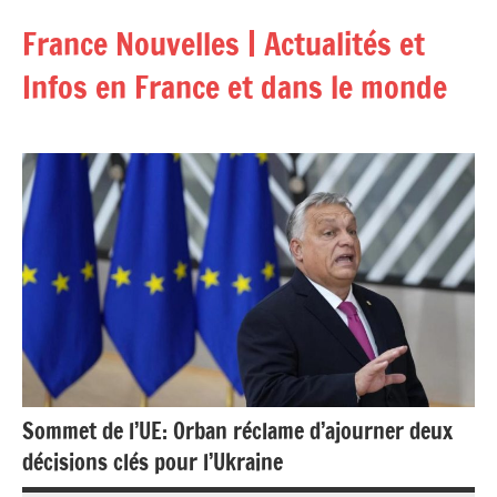
Aller
France Nouvelles | Actualités et
au
contenu
Infos en France et dans le monde
Sommet de l’UE: Orban réclame d’ajourner deux
décisions clés pour l’Ukraine