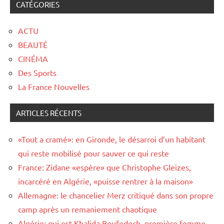
CATÉGORIES
ACTU
BEAUTÉ
CINÉMA
Des Sports
La France Nouvelles
ARTICLES RÉCENTS
«Tout a cramé»: en Gironde, le désarroi d’un habitant
qui reste mobilisé pour sauver ce qui reste
France: Zidane «espère» que Christophe Gleizes,
incarcéré en Algérie, «puisse rentrer à la maison»
Allemagne: le chancelier Merz critiqué dans son propre
camp après un remaniement chaotique
Algérie: qui est Khalida Boufedech, première femme