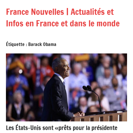
Aller
France Nouvelles | Actualités et
au
contenu
Infos en France et dans le monde
Étiquette :
Barack Obama
Les États-Unis sont «prêts pour la présidente