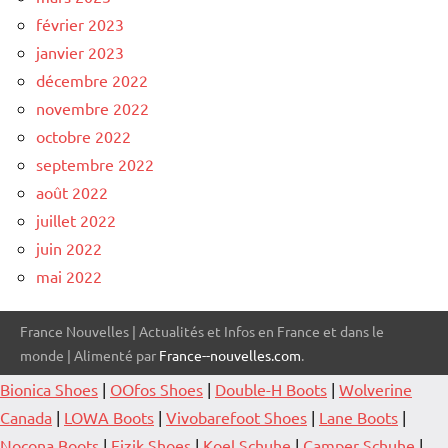
février 2023
janvier 2023
décembre 2022
novembre 2022
octobre 2022
septembre 2022
août 2022
juillet 2022
juin 2022
mai 2022
France Nouvelles | Actualités et Infos en France et dans le
monde | Alimenté par
France--nouvelles.com
.
Bionica Shoes
|
OOfos Shoes
|
Double-H Boots
|
Wolverine
Canada
|
LOWA Boots
|
Vivobarefoot Shoes
|
Lane Boots
|
Nocona Boots
|
Fizik Shoes
|
Koel Schuhe
|
Camper Schuhe
|