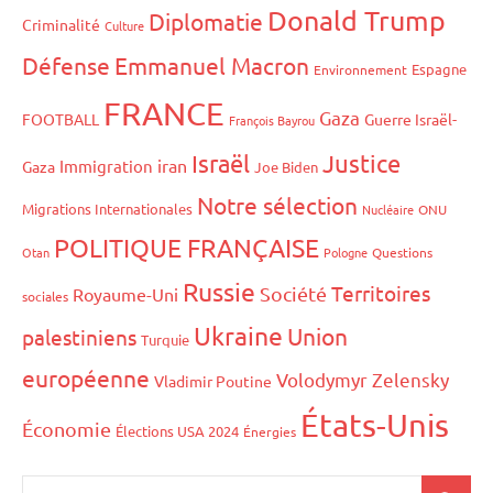
Donald Trump
Diplomatie
Criminalité
Culture
Défense
Emmanuel Macron
Espagne
Environnement
FRANCE
Gaza
FOOTBALL
Guerre Israël-
François Bayrou
Israël
Justice
iran
Immigration
Gaza
Joe Biden
Notre sélection
Migrations Internationales
Nucléaire
ONU
POLITIQUE FRANÇAISE
Otan
Pologne
Questions
Russie
Territoires
Société
Royaume-Uni
sociales
Ukraine
Union
palestiniens
Turquie
européenne
Volodymyr Zelensky
Vladimir Poutine
États-Unis
Économie
Élections USA 2024
Énergies