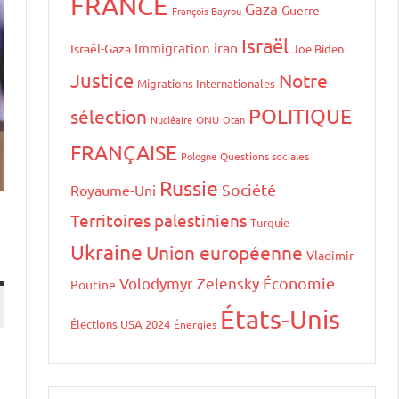
FRANCE
Gaza
Guerre
François Bayrou
Israël
iran
Immigration
Israël-Gaza
Joe Biden
Justice
Notre
Migrations Internationales
POLITIQUE
sélection
Nucléaire
ONU
Otan
FRANÇAISE
Pologne
Questions sociales
Russie
Société
Royaume-Uni
Territoires palestiniens
Turquie
Ukraine
Union européenne
Vladimir
Volodymyr Zelensky
Économie
Poutine
États-Unis
Élections USA 2024
Énergies