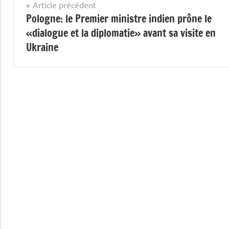
Navigation
Article précédent
Pologne: le Premier ministre indien prône le
de
«dialogue et la diplomatie» avant sa visite en
l’article
Ukraine