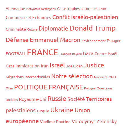
Allemagne
Catastrophes naturelles
Benyamin Netanyahu
Chine
Conflit israélo-palestinien
Commerce et Echanges
Donald Trump
Diplomatie
Criminalité
Culture
Défense
Emmanuel Macron
Espagne
Environnement
FRANCE
Gaza
FOOTBALL
Guerre Israël-
François Bayrou
Israël
Justice
iran
Immigration
Gaza
Joe Biden
Notre sélection
Migrations Internationales
Nucléaire
ONU
POLITIQUE FRANÇAISE
Otan
Pologne
Questions
Russie
Territoires
Société
Royaume-Uni
sociales
Ukraine
Union
palestiniens
Turquie
européenne
Volodymyr Zelensky
Vladimir Poutine