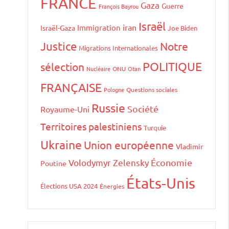
FRANCE
Gaza
Guerre
François Bayrou
Israël
iran
Immigration
Israël-Gaza
Joe Biden
Justice
Notre
Migrations Internationales
POLITIQUE
sélection
Nucléaire
ONU
Otan
FRANÇAISE
Pologne
Questions sociales
Russie
Société
Royaume-Uni
Territoires palestiniens
Turquie
Ukraine
Union européenne
Vladimir
Volodymyr Zelensky
Économie
Poutine
États-Unis
Élections USA 2024
Énergies