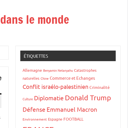
t dans le monde
ÉTIQUETTES
Allemagne
Catastrophes
Benyamin Netanyahu
e
Commerce et Echanges
naturelles
Chine
Conflit israélo-palestinien
Criminalité
Donald Trump
Diplomatie
Culture
Défense
Emmanuel Macron
s
FOOTBALL
Espagne
Environnement