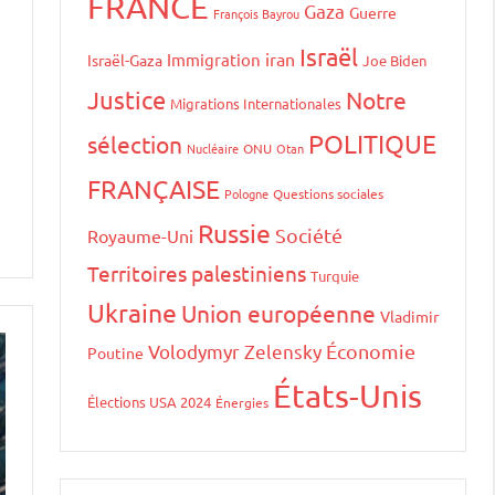
FRANCE
Gaza
Guerre
François Bayrou
Israël
iran
Immigration
Israël-Gaza
Joe Biden
Justice
Notre
Migrations Internationales
POLITIQUE
sélection
Nucléaire
ONU
Otan
FRANÇAISE
Pologne
Questions sociales
Russie
Société
Royaume-Uni
Territoires palestiniens
Turquie
Ukraine
Union européenne
Vladimir
Volodymyr Zelensky
Économie
Poutine
États-Unis
Élections USA 2024
Énergies