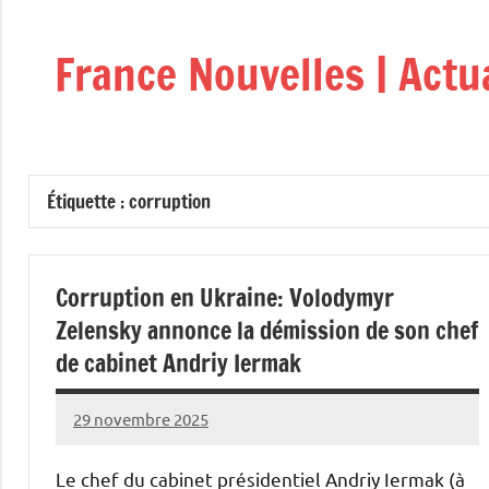
Aller
au
France Nouvelles | Actu
contenu
Étiquette :
corruption
Corruption en Ukraine: Volodymyr
Zelensky annonce la démission de son chef
de cabinet Andriy Iermak
29 novembre 2025
Admins
Le chef du cabinet présidentiel Andriy Iermak (à