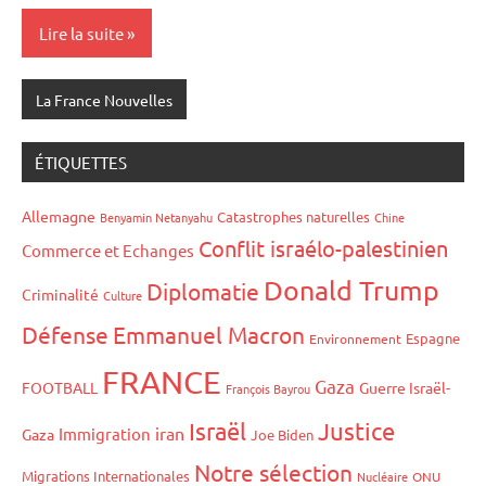
Lire la suite
La France Nouvelles
ÉTIQUETTES
Allemagne
Catastrophes naturelles
Benyamin Netanyahu
Chine
Conflit israélo-palestinien
Commerce et Echanges
Donald Trump
Diplomatie
Criminalité
Culture
Défense
Emmanuel Macron
Espagne
Environnement
FRANCE
Gaza
FOOTBALL
Guerre Israël-
François Bayrou
Israël
Justice
iran
Immigration
Gaza
Joe Biden
Notre sélection
Migrations Internationales
Nucléaire
ONU