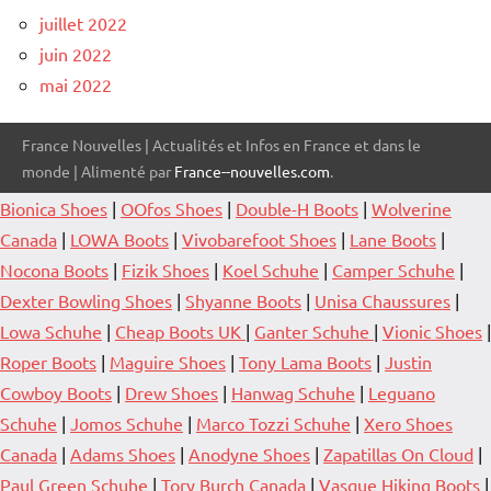
juillet 2022
juin 2022
mai 2022
France Nouvelles | Actualités et Infos en France et dans le
monde | Alimenté par
France--nouvelles.com
.
Bionica Shoes
|
OOfos Shoes
|
Double-H Boots
|
Wolverine
Canada
|
LOWA Boots
|
Vivobarefoot Shoes
|
Lane Boots
|
Nocona Boots
|
Fizik Shoes
|
Koel Schuhe
|
Camper Schuhe
|
Dexter Bowling Shoes
|
Shyanne Boots
|
Unisa Chaussures
|
Lowa Schuhe
|
Cheap Boots UK
|
Ganter Schuhe
|
Vionic Shoes
|
Roper Boots
|
Maguire Shoes
|
Tony Lama Boots
|
Justin
Cowboy Boots
|
Drew Shoes
|
Hanwag Schuhe
|
Leguano
Schuhe
|
Jomos Schuhe
|
Marco Tozzi Schuhe
|
Xero Shoes
Canada
|
Adams Shoes
|
Anodyne Shoes
|
Zapatillas On Cloud
|
Paul Green Schuhe
|
Tory Burch Canada
|
Vasque Hiking Boots
|