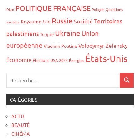
POLITIQUE FRANÇAISE
Otan
Pologne
Questions
Russie
Territoires
Société
Royaume-Uni
sociales
Ukraine
Union
palestiniens
Turquie
européenne
Volodymyr Zelensky
Vladimir Poutine
États-Unis
Économie
Élections USA 2024
Énergies
CATÉGORIES
ACTU
BEAUTÉ
CINÉMA