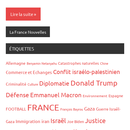
Lire la suite
La France Nouvelles
ÉTIQUETTES
Allemagne
Catastrophes naturelles
Benyamin Netanyahu
Chine
Conflit israélo-palestinien
Commerce et Echanges
Donald Trump
Diplomatie
Criminalité
Culture
Défense
Emmanuel Macron
Espagne
Environnement
FRANCE
Gaza
FOOTBALL
Guerre Israël-
François Bayrou
Israël
Justice
iran
Immigration
Gaza
Joe Biden