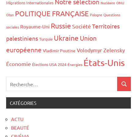
Notre sélection
Migrations Internationales
Nucléaire
ONU
POLITIQUE FRANÇAISE
Otan
Pologne
Questions
Russie
Territoires
Société
Royaume-Uni
sociales
Ukraine
Union
palestiniens
Turquie
européenne
Volodymyr Zelensky
Vladimir Poutine
États-Unis
Économie
Élections USA 2024
Énergies
CATÉGORIES
ACTU
BEAUTÉ
CINÉMA