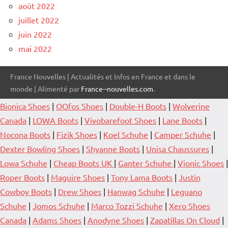
août 2022
juillet 2022
juin 2022
mai 2022
France Nouvelles | Actualités et Infos en France et dans le
monde | Alimenté par
France--nouvelles.com
.
Bionica Shoes
|
OOfos Shoes
|
Double-H Boots
|
Wolverine
Canada
|
LOWA Boots
|
Vivobarefoot Shoes
|
Lane Boots
|
Nocona Boots
|
Fizik Shoes
|
Koel Schuhe
|
Camper Schuhe
|
Dexter Bowling Shoes
|
Shyanne Boots
|
Unisa Chaussures
|
Lowa Schuhe
|
Cheap Boots UK
|
Ganter Schuhe
|
Vionic Shoes
|
Roper Boots
|
Maguire Shoes
|
Tony Lama Boots
|
Justin
Cowboy Boots
|
Drew Shoes
|
Hanwag Schuhe
|
Leguano
Schuhe
|
Jomos Schuhe
|
Marco Tozzi Schuhe
|
Xero Shoes
Canada
|
Adams Shoes
|
Anodyne Shoes
|
Zapatillas On Cloud
|