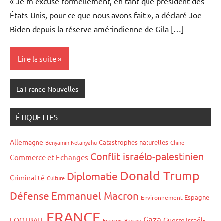
« Je m’excuse formellement, en tant que président des
États-Unis, pour ce que nous avons fait », a déclaré Joe
Biden depuis la réserve amérindienne de Gila […]
Lire la suite
La France Nouvelles
ÉTIQUETTES
Allemagne
Catastrophes naturelles
Benyamin Netanyahu
Chine
Conflit israélo-palestinien
Commerce et Echanges
Donald Trump
Diplomatie
Criminalité
Culture
Défense
Emmanuel Macron
Espagne
Environnement
FRANCE
Gaza
FOOTBALL
Guerre Israël-
François Bayrou