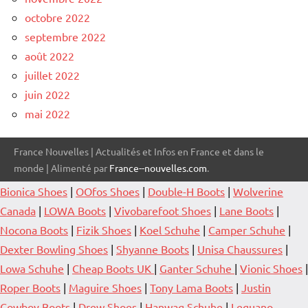
octobre 2022
septembre 2022
août 2022
juillet 2022
juin 2022
mai 2022
France Nouvelles | Actualités et Infos en France et dans le
monde | Alimenté par
France--nouvelles.com
.
Bionica Shoes
|
OOfos Shoes
|
Double-H Boots
|
Wolverine
Canada
|
LOWA Boots
|
Vivobarefoot Shoes
|
Lane Boots
|
Nocona Boots
|
Fizik Shoes
|
Koel Schuhe
|
Camper Schuhe
|
Dexter Bowling Shoes
|
Shyanne Boots
|
Unisa Chaussures
|
Lowa Schuhe
|
Cheap Boots UK
|
Ganter Schuhe
|
Vionic Shoes
|
Roper Boots
|
Maguire Shoes
|
Tony Lama Boots
|
Justin
Cowboy Boots
|
Drew Shoes
|
Hanwag Schuhe
|
Leguano