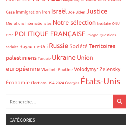
Israël
Justice
iran
Immigration
Gaza
Joe Biden
Notre sélection
Migrations Internationales
Nucléaire
ONU
POLITIQUE FRANÇAISE
Otan
Pologne
Questions
Russie
Territoires
Société
Royaume-Uni
sociales
Ukraine
Union
palestiniens
Turquie
européenne
Volodymyr Zelensky
Vladimir Poutine
États-Unis
Économie
Élections USA 2024
Énergies
CATÉGORIES