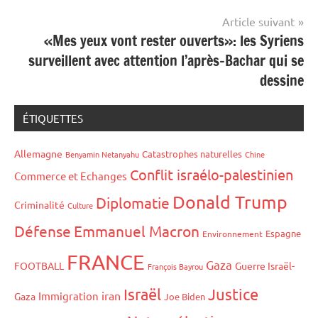
Article suivant
«Mes yeux vont rester ouverts»: les Syriens
surveillent avec attention l’après-Bachar qui se
dessine
ÉTIQUETTES
Allemagne
Catastrophes naturelles
Benyamin Netanyahu
Chine
Conflit israélo-palestinien
Commerce et Echanges
Donald Trump
Diplomatie
Criminalité
Culture
Défense
Emmanuel Macron
Espagne
Environnement
FRANCE
Gaza
FOOTBALL
Guerre Israël-
François Bayrou
Israël
Justice
iran
Immigration
Gaza
Joe Biden