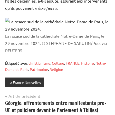
fil des décennies, a-t-il ajouté, assurant aux intervenants
qu’ils pouvaient «
être fiers
».
La rosace sud de la cathédrale Notre-Dame de Paris, le
29 novembre 2024.
© STEPHANE DE SAKUTIN/Pool via
REUTERS
Étiqueté avec
christianisme
,
Culture
,
FRANCE
,
Histoire
,
Notre-
Dame de Paris
,
Patrimoine
,
Religion
La France Nouvelles
Navigation
Article précédent
Géorgie: affrontements entre manifestants pro-
de
UE et policiers devant le Parlement à Tbilissi
l’article