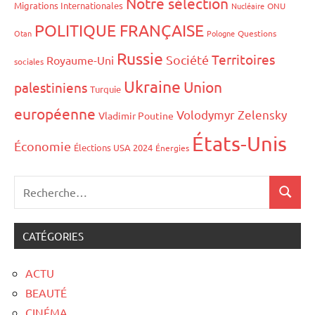
Notre sélection
Migrations Internationales
Nucléaire
ONU
POLITIQUE FRANÇAISE
Otan
Pologne
Questions
Russie
Territoires
Société
Royaume-Uni
sociales
Ukraine
Union
palestiniens
Turquie
européenne
Volodymyr Zelensky
Vladimir Poutine
États-Unis
Économie
Élections USA 2024
Énergies
CATÉGORIES
ACTU
BEAUTÉ
CINÉMA