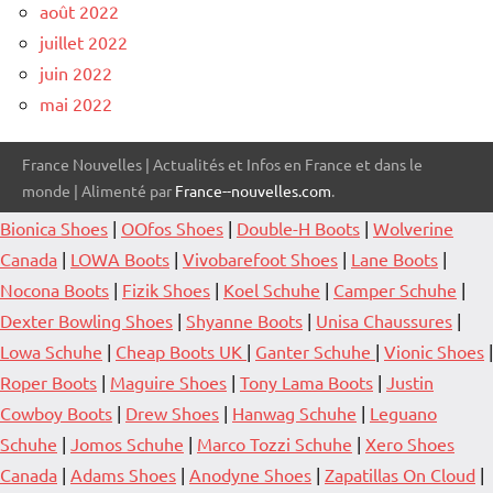
août 2022
juillet 2022
juin 2022
mai 2022
France Nouvelles | Actualités et Infos en France et dans le
monde | Alimenté par
France--nouvelles.com
.
Bionica Shoes
|
OOfos Shoes
|
Double-H Boots
|
Wolverine
Canada
|
LOWA Boots
|
Vivobarefoot Shoes
|
Lane Boots
|
Nocona Boots
|
Fizik Shoes
|
Koel Schuhe
|
Camper Schuhe
|
Dexter Bowling Shoes
|
Shyanne Boots
|
Unisa Chaussures
|
Lowa Schuhe
|
Cheap Boots UK
|
Ganter Schuhe
|
Vionic Shoes
|
Roper Boots
|
Maguire Shoes
|
Tony Lama Boots
|
Justin
Cowboy Boots
|
Drew Shoes
|
Hanwag Schuhe
|
Leguano
Schuhe
|
Jomos Schuhe
|
Marco Tozzi Schuhe
|
Xero Shoes
Canada
|
Adams Shoes
|
Anodyne Shoes
|
Zapatillas On Cloud
|