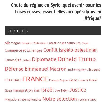
Chute du régime en Syrie: quel avenir pour les
bases russes, essentielles aux opérations en
Afrique?
ÉTIQUETTES
Allemagne
Catastrophes naturelles
Benyamin Netanyahu
Chine
Conflit israélo-palestinien
Commerce et Echanges
Donald Trump
Diplomatie
Criminalité
Culture
Défense
Emmanuel Macron
Espagne
Environnement
FRANCE
Gaza
FOOTBALL
Guerre Israël-
François Bayrou
Israël
Justice
iran
Immigration
Gaza
Joe Biden
Notre sélection
Migrations Internationales
Nucléaire
ONU