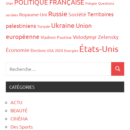
POLITIQUE FRANÇAISE
Otan
Pologne
Questions
Russie
Territoires
Société
Royaume-Uni
sociales
Ukraine
Union
palestiniens
Turquie
européenne
Volodymyr Zelensky
Vladimir Poutine
États-Unis
Économie
Élections USA 2024
Énergies
CATÉGORIES
ACTU
BEAUTÉ
CINÉMA
Des Sports