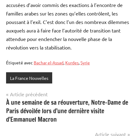
accusées d’avoir commis des exactions à l’encontre de
familles arabes sur les zones qu’elles contrôlent, les
poussant à l’exil. C’est donc l’un des nombreux dilemmes
auxquels aura à faire face l’autorité de transition tant
attendue pour enclencher la nouvelle phase de la
révolution vers la stabilisation.
Étiqueté avec
Bachar el-Assad
,
Kurdes
,
Syrie
La France Nouvelles
Navigation
Article précédent
À une semaine de sa réouverture, Notre-Dame de
de
Paris dévoilée lors d’une dernière visite
l’article
d’Emmanuel Macron
Article suivant