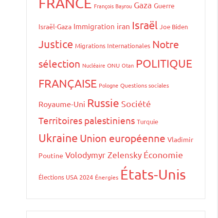
FRANCE
Gaza
Guerre
François Bayrou
Israël
iran
Immigration
Israël-Gaza
Joe Biden
Justice
Notre
Migrations Internationales
POLITIQUE
sélection
Nucléaire
ONU
Otan
FRANÇAISE
Pologne
Questions sociales
Russie
Société
Royaume-Uni
Territoires palestiniens
Turquie
Ukraine
Union européenne
Vladimir
Volodymyr Zelensky
Économie
Poutine
États-Unis
Élections USA 2024
Énergies