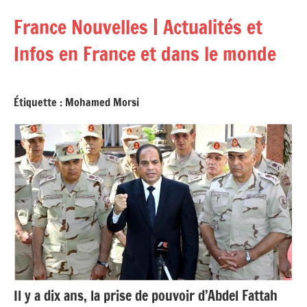
Aller
France Nouvelles | Actualités et
au
contenu
Infos en France et dans le monde
Étiquette :
Mohamed Morsi
Il y a dix ans, la prise de pouvoir d’Abdel Fattah