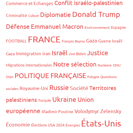
Conflit israélo-palestinien
Commerce et Echanges
Donald Trump
Diplomatie
Criminalité
Culture
Défense
Emmanuel Macron
Espagne
Environnement
FRANCE
Gaza
FOOTBALL
Guerre Israël-
François Bayrou
Israël
Justice
iran
Immigration
Gaza
Joe Biden
Notre sélection
Migrations Internationales
Nucléaire
ONU
POLITIQUE FRANÇAISE
Otan
Pologne
Questions
Russie
Territoires
Société
Royaume-Uni
sociales
Ukraine
Union
palestiniens
Turquie
européenne
Volodymyr Zelensky
Vladimir Poutine
États-Unis
Économie
Élections USA 2024
Énergies