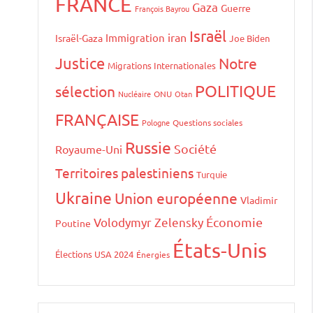
FRANCE
Gaza
Guerre
François Bayrou
Israël
iran
Immigration
Israël-Gaza
Joe Biden
Justice
Notre
Migrations Internationales
POLITIQUE
sélection
Nucléaire
ONU
Otan
FRANÇAISE
Pologne
Questions sociales
Russie
Société
Royaume-Uni
Territoires palestiniens
Turquie
Ukraine
Union européenne
Vladimir
Volodymyr Zelensky
Économie
Poutine
États-Unis
Élections USA 2024
Énergies