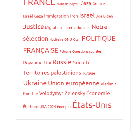
FRANCE
Gaza
Guerre
François Bayrou
Israël
iran
Immigration
Israël-Gaza
Joe Biden
Justice
Notre
Migrations Internationales
POLITIQUE
sélection
Nucléaire
ONU
Otan
FRANÇAISE
Pologne
Questions sociales
Russie
Société
Royaume-Uni
Territoires palestiniens
Turquie
Ukraine
Union européenne
Vladimir
Volodymyr Zelensky
Économie
Poutine
États-Unis
Élections USA 2024
Énergies