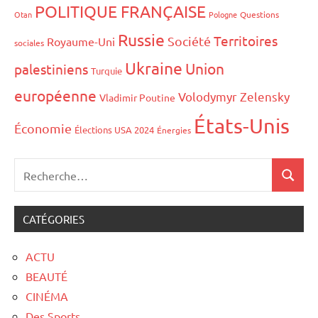
POLITIQUE FRANÇAISE
Otan
Pologne
Questions
Russie
Territoires
Société
Royaume-Uni
sociales
Ukraine
Union
palestiniens
Turquie
européenne
Volodymyr Zelensky
Vladimir Poutine
États-Unis
Économie
Élections USA 2024
Énergies
CATÉGORIES
ACTU
BEAUTÉ
CINÉMA
Des Sports