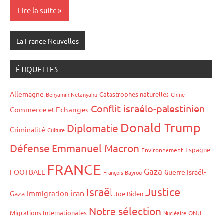
Lire la suite
La France Nouvelles
ÉTIQUETTES
Allemagne
Catastrophes naturelles
Benyamin Netanyahu
Chine
Conflit israélo-palestinien
Commerce et Echanges
Donald Trump
Diplomatie
Criminalité
Culture
Défense
Emmanuel Macron
Espagne
Environnement
FRANCE
Gaza
FOOTBALL
Guerre Israël-
François Bayrou
Israël
Justice
iran
Immigration
Gaza
Joe Biden
Notre sélection
Migrations Internationales
Nucléaire
ONU