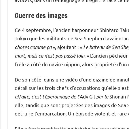
Guerre des images
Ce 4 septembre, l’ancien harponneur Shintaro Taked
Tokyo que les militants de Sea Shepherd avaient «
choses comme ça
», ajoutant : «
Le bateau de Sea Shep
mort, mais ce n’est pas passé loin.
» L’ancien pêcheur 
frêle à côté du navire nippon, alors propriété d’un
De son côté, dans une vidéo d’une dizaine de min
détail sur les trois chefs d’accusations qu’elle s’
affaire, c’est l’éperonnage de l’
Ady Gil
par le
Shonan 
elle, tandis que sont projetées des images de Sea S
détruire l’embarcation. Un épisode violent et rare 
Elle a également battu en brèche les accusations d