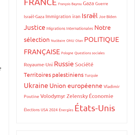
FRANCE
Gaza
Guerre
François Bayrou
Israël
iran
Immigration
Israël-Gaza
Joe Biden
Justice
Notre
Migrations Internationales
POLITIQUE
sélection
Nucléaire
ONU
Otan
FRANÇAISE
Pologne
Questions sociales
Russie
Société
Royaume-Uni
e
Territoires palestiniens
Turquie
Ukraine
Union européenne
Vladimir
Volodymyr Zelensky
Économie
Poutine
États-Unis
Élections USA 2024
Énergies