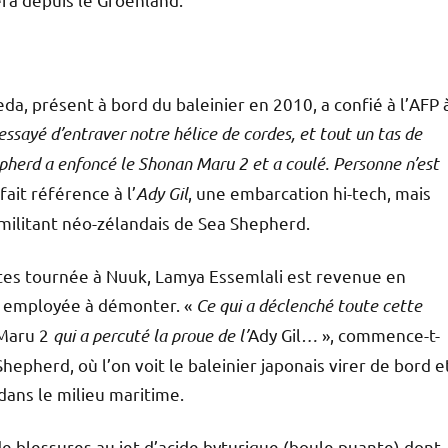
a, présent à bord du baleinier en 2010, a confié à l’AFP 
essayé d’entraver notre hélice de cordes, et tout un tas de
herd a enfoncé le Shonan Maru 2 et a coulé. Personne n’est
fait référence à l’
Ady Gil
, une embarcation hi-tech, mais
 militant néo-zélandais de Sea Shepherd.
utes tournée à Nuuk, Lamya Essemlali est revenue en
est employée à démonter. «
Ce qui a déclenché toute cette
Maru 2
qui a percuté la proue de l’
Ady Gil
…
», commence-t-
hepherd, où l’on voit le baleinier japonais virer de bord e
dans le milieu maritime.
e blessures au jet d’acide byturique (boule puante) dont