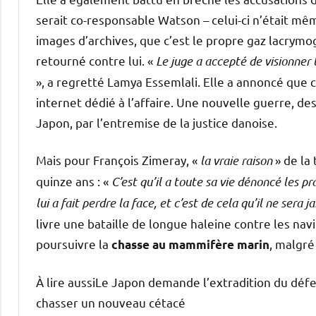
serait co-responsable Watson – celui-ci n’était mêm
images d’archives, que c’est le propre gaz lacrymo
retourné contre lui. «
Le juge a accepté de visionner 
», a regretté Lamya Essemlali. Elle a annoncé que c
internet dédié à l’affaire. Une nouvelle guerre, d
Japon, par l’entremise de la justice danoise.
Mais pour François Zimeray, «
la vraie raison
» de la
quinze ans : «
C’est qu’il a toute sa vie dénoncé les pr
lui a fait perdre la face, et c’est de cela qu’il ne sera
livre une bataille de longue haleine contre les navi
poursuivre la
, malgré
chasse au mammifère marin
À lire aussi
Le Japon demande l’extradition du défe
chasser un nouveau cétacé