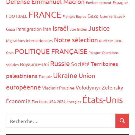
Défense
Emmanuel Macron
Espagne
Environnement
FRANCE
Gaza
FOOTBALL
Guerre Israël-
François Bayrou
Israël
Justice
iran
Immigration
Gaza
Joe Biden
Notre sélection
Migrations Internationales
Nucléaire
ONU
POLITIQUE FRANÇAISE
Otan
Pologne
Questions
Russie
Territoires
Société
Royaume-Uni
sociales
Ukraine
Union
palestiniens
Turquie
européenne
Volodymyr Zelensky
Vladimir Poutine
États-Unis
Économie
Élections USA 2024
Énergies