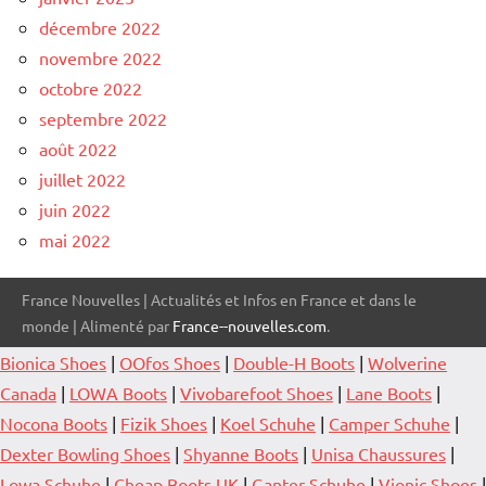
décembre 2022
novembre 2022
octobre 2022
septembre 2022
août 2022
juillet 2022
juin 2022
mai 2022
France Nouvelles | Actualités et Infos en France et dans le
monde | Alimenté par
France--nouvelles.com
.
Bionica Shoes
|
OOfos Shoes
|
Double-H Boots
|
Wolverine
Canada
|
LOWA Boots
|
Vivobarefoot Shoes
|
Lane Boots
|
Nocona Boots
|
Fizik Shoes
|
Koel Schuhe
|
Camper Schuhe
|
Dexter Bowling Shoes
|
Shyanne Boots
|
Unisa Chaussures
|
Lowa Schuhe
|
Cheap Boots UK
|
Ganter Schuhe
|
Vionic Shoes
|