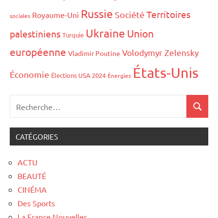
Russie
Territoires
Société
Royaume-Uni
sociales
Ukraine
Union
palestiniens
Turquie
européenne
Volodymyr Zelensky
Vladimir Poutine
États-Unis
Économie
Élections USA 2024
Énergies
CATÉGORIES
ACTU
BEAUTÉ
CINÉMA
Des Sports
La France Nouvelles