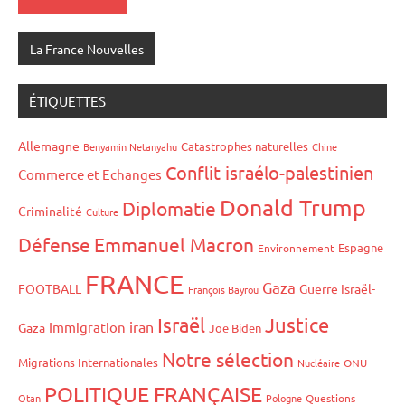
La France Nouvelles
ÉTIQUETTES
Allemagne
Catastrophes naturelles
Benyamin Netanyahu
Chine
Conflit israélo-palestinien
Commerce et Echanges
Donald Trump
Diplomatie
Criminalité
Culture
Défense
Emmanuel Macron
Espagne
Environnement
FRANCE
Gaza
FOOTBALL
Guerre Israël-
François Bayrou
Israël
Justice
iran
Immigration
Gaza
Joe Biden
Notre sélection
Migrations Internationales
Nucléaire
ONU
POLITIQUE FRANÇAISE
Otan
Pologne
Questions