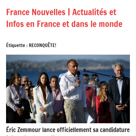
Aller
France Nouvelles | Actualités et
au
contenu
Infos en France et dans le monde
Étiquette :
RECONQUÊTE!
Éric Zemmour lance officiellement sa candidature