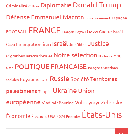
Donald Trump
Diplomatie
Criminalité
Culture
Défense
Emmanuel Macron
Espagne
Environnement
FRANCE
Gaza
FOOTBALL
Guerre Israël-
François Bayrou
Israël
Justice
iran
Immigration
Gaza
Joe Biden
Notre sélection
Migrations Internationales
Nucléaire
ONU
POLITIQUE FRANÇAISE
Otan
Pologne
Questions
Russie
Territoires
Société
Royaume-Uni
sociales
Ukraine
Union
palestiniens
Turquie
européenne
Volodymyr Zelensky
Vladimir Poutine
États-Unis
Économie
Élections USA 2024
Énergies