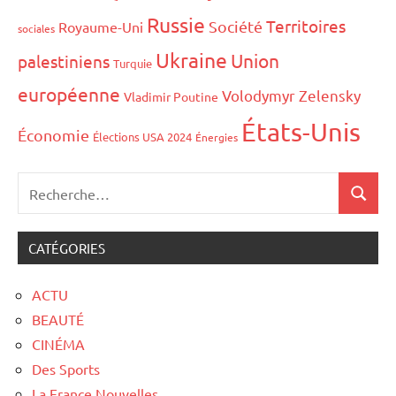
Russie
Territoires
Société
Royaume-Uni
sociales
Ukraine
Union
palestiniens
Turquie
européenne
Volodymyr Zelensky
Vladimir Poutine
États-Unis
Économie
Élections USA 2024
Énergies
CATÉGORIES
ACTU
BEAUTÉ
CINÉMA
Des Sports
La France Nouvelles