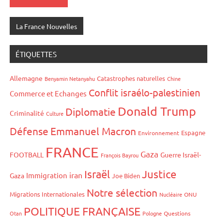
La France Nouvelles
ÉTIQUETTES
Allemagne
Catastrophes naturelles
Benyamin Netanyahu
Chine
Conflit israélo-palestinien
Commerce et Echanges
Donald Trump
Diplomatie
Criminalité
Culture
Défense
Emmanuel Macron
Espagne
Environnement
FRANCE
Gaza
FOOTBALL
Guerre Israël-
François Bayrou
Israël
Justice
iran
Immigration
Gaza
Joe Biden
Notre sélection
Migrations Internationales
Nucléaire
ONU
POLITIQUE FRANÇAISE
Otan
Pologne
Questions