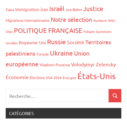
Israël
Justice
iran
Immigration
Gaza
Joe Biden
Notre sélection
Migrations Internationales
Nucléaire
ONU
POLITIQUE FRANÇAISE
Otan
Pologne
Questions
Russie
Territoires
Société
Royaume-Uni
sociales
Ukraine
Union
palestiniens
Turquie
européenne
Volodymyr Zelensky
Vladimir Poutine
États-Unis
Économie
Élections USA 2024
Énergies
CATÉGORIES