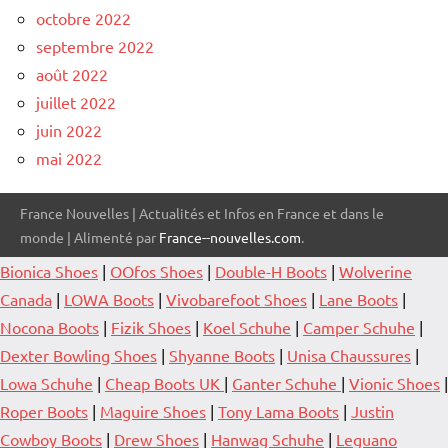
octobre 2022
septembre 2022
août 2022
juillet 2022
juin 2022
mai 2022
France Nouvelles | Actualités et Infos en France et dans le
monde | Alimenté par
France--nouvelles.com
.
Bionica Shoes
|
OOfos Shoes
|
Double-H Boots
|
Wolverine
Canada
|
LOWA Boots
|
Vivobarefoot Shoes
|
Lane Boots
|
Nocona Boots
|
Fizik Shoes
|
Koel Schuhe
|
Camper Schuhe
|
Dexter Bowling Shoes
|
Shyanne Boots
|
Unisa Chaussures
|
Lowa Schuhe
|
Cheap Boots UK
|
Ganter Schuhe
|
Vionic Shoes
|
Roper Boots
|
Maguire Shoes
|
Tony Lama Boots
|
Justin
Cowboy Boots
|
Drew Shoes
|
Hanwag Schuhe
|
Leguano