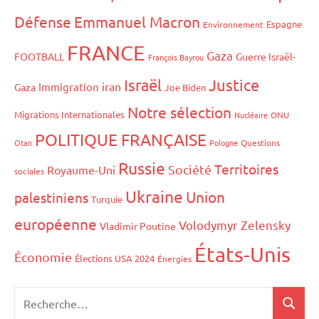
Défense
Emmanuel Macron
Espagne
Environnement
FRANCE
Gaza
FOOTBALL
Guerre Israël-
François Bayrou
Israël
Justice
iran
Immigration
Gaza
Joe Biden
Notre sélection
Migrations Internationales
Nucléaire
ONU
POLITIQUE FRANÇAISE
Otan
Pologne
Questions
Russie
Territoires
Société
Royaume-Uni
sociales
Ukraine
Union
palestiniens
Turquie
européenne
Volodymyr Zelensky
Vladimir Poutine
États-Unis
Économie
Élections USA 2024
Énergies