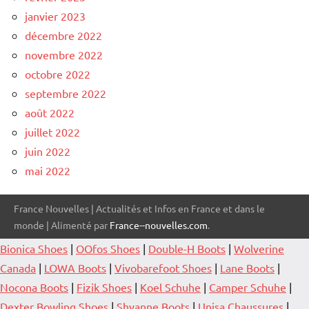
janvier 2023
décembre 2022
novembre 2022
octobre 2022
septembre 2022
août 2022
juillet 2022
juin 2022
mai 2022
France Nouvelles | Actualités et Infos en France et dans le
monde | Alimenté par
France--nouvelles.com
.
Bionica Shoes
|
OOfos Shoes
|
Double-H Boots
|
Wolverine
Canada
|
LOWA Boots
|
Vivobarefoot Shoes
|
Lane Boots
|
Nocona Boots
|
Fizik Shoes
|
Koel Schuhe
|
Camper Schuhe
|
Dexter Bowling Shoes
|
Shyanne Boots
|
Unisa Chaussures
|