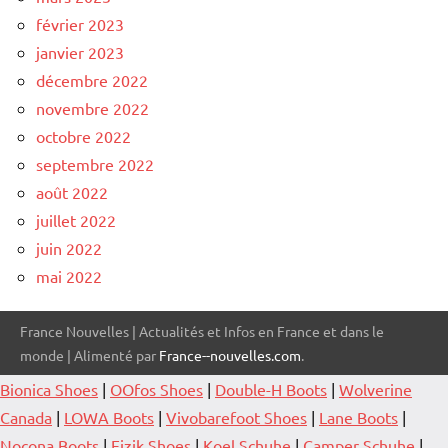
février 2023
janvier 2023
décembre 2022
novembre 2022
octobre 2022
septembre 2022
août 2022
juillet 2022
juin 2022
mai 2022
France Nouvelles | Actualités et Infos en France et dans le
monde | Alimenté par
France--nouvelles.com
.
Bionica Shoes
|
OOfos Shoes
|
Double-H Boots
|
Wolverine
Canada
|
LOWA Boots
|
Vivobarefoot Shoes
|
Lane Boots
|
Nocona Boots
|
Fizik Shoes
|
Koel Schuhe
|
Camper Schuhe
|