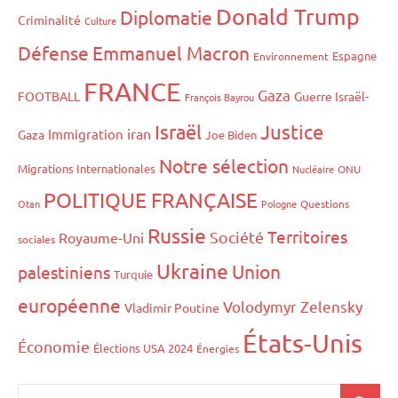
Donald Trump
Diplomatie
Criminalité
Culture
Défense
Emmanuel Macron
Espagne
Environnement
FRANCE
Gaza
FOOTBALL
Guerre Israël-
François Bayrou
Israël
Justice
iran
Immigration
Gaza
Joe Biden
Notre sélection
Migrations Internationales
Nucléaire
ONU
POLITIQUE FRANÇAISE
Otan
Pologne
Questions
Russie
Territoires
Société
Royaume-Uni
sociales
Ukraine
Union
palestiniens
Turquie
européenne
Volodymyr Zelensky
Vladimir Poutine
États-Unis
Économie
Élections USA 2024
Énergies