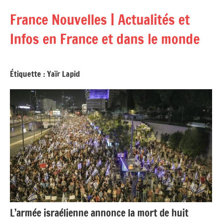
Aller
France Nouvelles | Actualités et
au
contenu
Infos en France et dans le monde
Étiquette :
Yaïr Lapid
L’armée israélienne annonce la mort de huit