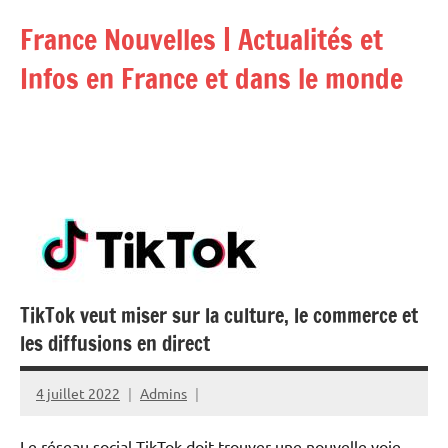
Aller
France Nouvelles | Actualités et
au
contenu
Infos en France et dans le monde
TikTok veut miser sur la culture, le commerce et
les diffusions en direct
4 juillet 2022
Admins
Le réseau social TikTok doit trouver une nouvelle voie