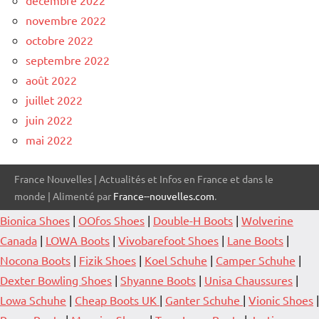
novembre 2022
octobre 2022
septembre 2022
août 2022
juillet 2022
juin 2022
mai 2022
France Nouvelles | Actualités et Infos en France et dans le
monde | Alimenté par
France--nouvelles.com
.
Bionica Shoes
|
OOfos Shoes
|
Double-H Boots
|
Wolverine
Canada
|
LOWA Boots
|
Vivobarefoot Shoes
|
Lane Boots
|
Nocona Boots
|
Fizik Shoes
|
Koel Schuhe
|
Camper Schuhe
|
Dexter Bowling Shoes
|
Shyanne Boots
|
Unisa Chaussures
|
Lowa Schuhe
|
Cheap Boots UK
|
Ganter Schuhe
|
Vionic Shoes
|