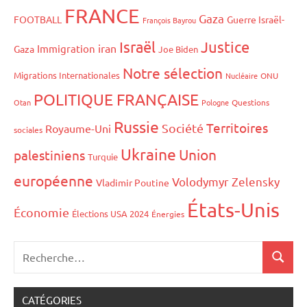
FRANCE
Gaza
FOOTBALL
Guerre Israël-
François Bayrou
Israël
Justice
iran
Immigration
Gaza
Joe Biden
Notre sélection
Migrations Internationales
Nucléaire
ONU
POLITIQUE FRANÇAISE
Otan
Pologne
Questions
Russie
Territoires
Société
Royaume-Uni
sociales
Ukraine
Union
palestiniens
Turquie
européenne
Volodymyr Zelensky
Vladimir Poutine
États-Unis
Économie
Élections USA 2024
Énergies
CATÉGORIES