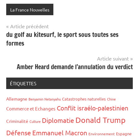
La France Nouvelles
Navigation
Article précédent
du golf au kitesurf, le sport sous toutes ses
de
formes
l’article
Article suivant
Amber Heard demande l’annulation du verdict
ÉTIQUETTES
Allemagne
Catastrophes naturelles
Benyamin Netanyahu
Chine
Conflit israélo-palestinien
Commerce et Echanges
Donald Trump
Diplomatie
Criminalité
Culture
Défense
Emmanuel Macron
Espagne
Environnement