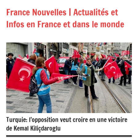
Aller
France Nouvelles | Actualités et
au
contenu
Infos en France et dans le monde
Turquie: l’opposition veut croire en une victoire
de Kemal Kiliçdaroglu