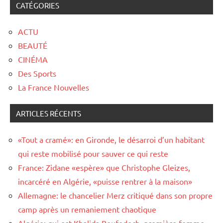
CATÉGORIES
ACTU
BEAUTÉ
CINÉMA
Des Sports
La France Nouvelles
ARTICLES RÉCENTS
«Tout a cramé»: en Gironde, le désarroi d’un habitant
qui reste mobilisé pour sauver ce qui reste
France: Zidane «espère» que Christophe Gleizes,
incarcéré en Algérie, «puisse rentrer à la maison»
Allemagne: le chancelier Merz critiqué dans son propre
camp après un remaniement chaotique
Algérie: qui est Khalida Boufedech, première femme