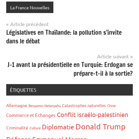
La France Nouvelles
Navigation
Article précédent
Législatives en Thaïlande: la pollution s’invite
de
dans le débat
l’article
Article suivant
J-1 avant la présidentielle en Turquie: Erdogan se
prépare-t-il à la sortie?
ÉTIQUETTES
Allemagne
Catastrophes naturelles
Benyamin Netanyahu
Chine
Conflit israélo-palestinien
Commerce et Echanges
Donald Trump
Diplomatie
Criminalité
Culture
Défense
Emmanuel Macron