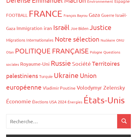
Espagne
Environnement
FRANCE
Gaza
FOOTBALL
Guerre Israël-
François Bayrou
Israël
Justice
iran
Immigration
Gaza
Joe Biden
Notre sélection
Migrations Internationales
Nucléaire
ONU
POLITIQUE FRANÇAISE
Otan
Pologne
Questions
Russie
Territoires
Société
Royaume-Uni
sociales
Ukraine
Union
palestiniens
Turquie
européenne
Volodymyr Zelensky
Vladimir Poutine
États-Unis
Économie
Élections USA 2024
Énergies