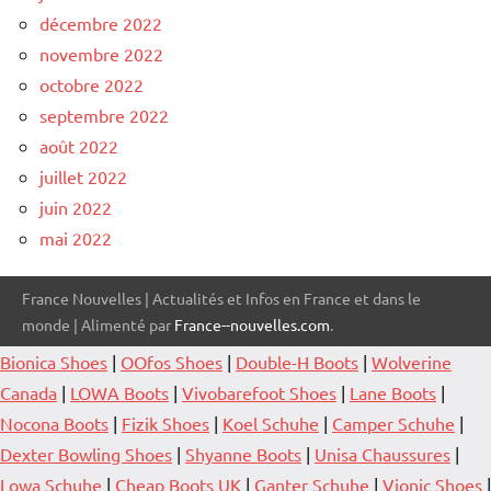
décembre 2022
novembre 2022
octobre 2022
septembre 2022
août 2022
juillet 2022
juin 2022
mai 2022
France Nouvelles | Actualités et Infos en France et dans le
monde | Alimenté par
France--nouvelles.com
.
Bionica Shoes
|
OOfos Shoes
|
Double-H Boots
|
Wolverine
Canada
|
LOWA Boots
|
Vivobarefoot Shoes
|
Lane Boots
|
Nocona Boots
|
Fizik Shoes
|
Koel Schuhe
|
Camper Schuhe
|
Dexter Bowling Shoes
|
Shyanne Boots
|
Unisa Chaussures
|
Lowa Schuhe
|
Cheap Boots UK
|
Ganter Schuhe
|
Vionic Shoes
|