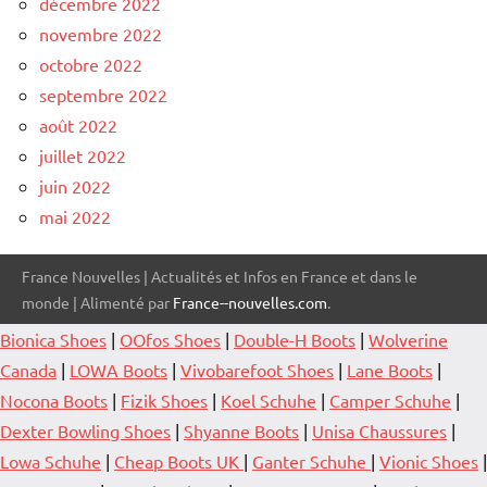
décembre 2022
novembre 2022
octobre 2022
septembre 2022
août 2022
juillet 2022
juin 2022
mai 2022
France Nouvelles | Actualités et Infos en France et dans le
monde | Alimenté par
France--nouvelles.com
.
Bionica Shoes
|
OOfos Shoes
|
Double-H Boots
|
Wolverine
Canada
|
LOWA Boots
|
Vivobarefoot Shoes
|
Lane Boots
|
Nocona Boots
|
Fizik Shoes
|
Koel Schuhe
|
Camper Schuhe
|
Dexter Bowling Shoes
|
Shyanne Boots
|
Unisa Chaussures
|
Lowa Schuhe
|
Cheap Boots UK
|
Ganter Schuhe
|
Vionic Shoes
|