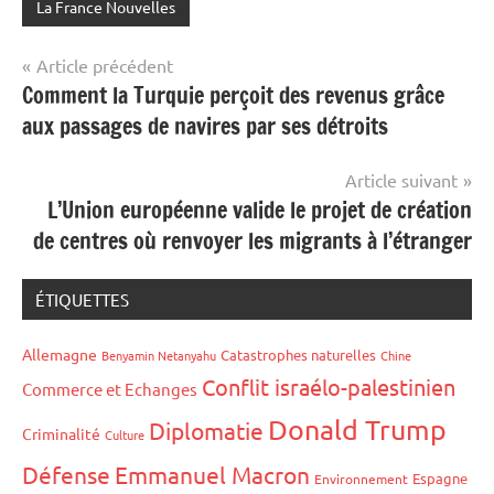
La France Nouvelles
Navigation
Article précédent
Comment la Turquie perçoit des revenus grâce
de
aux passages de navires par ses détroits
l’article
Article suivant
L’Union européenne valide le projet de création
de centres où renvoyer les migrants à l’étranger
ÉTIQUETTES
Allemagne
Catastrophes naturelles
Benyamin Netanyahu
Chine
Conflit israélo-palestinien
Commerce et Echanges
Donald Trump
Diplomatie
Criminalité
Culture
Défense
Emmanuel Macron
Espagne
Environnement