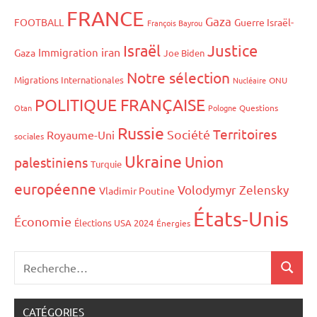
FRANCE
Gaza
FOOTBALL
Guerre Israël-
François Bayrou
Israël
Justice
iran
Immigration
Gaza
Joe Biden
Notre sélection
Migrations Internationales
Nucléaire
ONU
POLITIQUE FRANÇAISE
Otan
Pologne
Questions
Russie
Territoires
Société
Royaume-Uni
sociales
Ukraine
Union
palestiniens
Turquie
européenne
Volodymyr Zelensky
Vladimir Poutine
États-Unis
Économie
Élections USA 2024
Énergies
CATÉGORIES