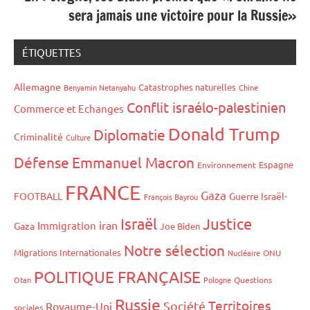
sera jamais une victoire pour la Russie»
ÉTIQUETTES
Allemagne
Catastrophes naturelles
Benyamin Netanyahu
Chine
Conflit israélo-palestinien
Commerce et Echanges
Donald Trump
Diplomatie
Criminalité
Culture
Défense
Emmanuel Macron
Espagne
Environnement
FRANCE
Gaza
FOOTBALL
Guerre Israël-
François Bayrou
Israël
Justice
iran
Immigration
Gaza
Joe Biden
Notre sélection
Migrations Internationales
Nucléaire
ONU
POLITIQUE FRANÇAISE
Otan
Pologne
Questions
Russie
Territoires
Société
Royaume-Uni
sociales