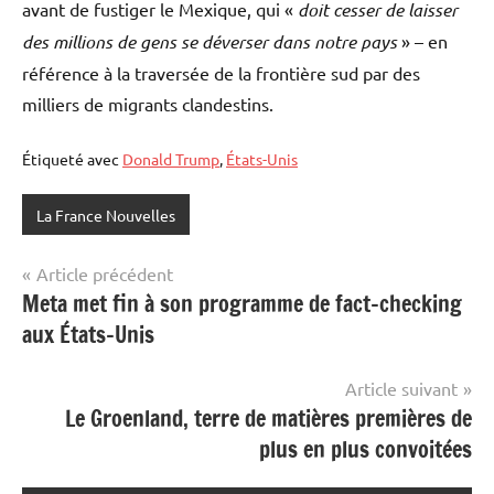
avant de fustiger le Mexique, qui «
doit cesser de laisser
des millions de gens se déverser dans notre pays
» – en
référence à la traversée de la frontière sud par des
milliers de migrants clandestins.
Étiqueté avec
Donald Trump
,
États-Unis
La France Nouvelles
Navigation
Article précédent
Meta met fin à son programme de fact-checking
de
aux États-Unis
l’article
Article suivant
Le Groenland, terre de matières premières de
plus en plus convoitées