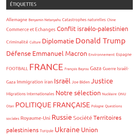
ÉTIQUETTES
Allemagne
Catastrophes naturelles
Benyamin Netanyahu
Chine
Conflit israélo-palestinien
Commerce et Echanges
Donald Trump
Diplomatie
Criminalité
Culture
Défense
Emmanuel Macron
Espagne
Environnement
FRANCE
Gaza
FOOTBALL
Guerre Israël-
François Bayrou
Israël
Justice
iran
Immigration
Gaza
Joe Biden
Notre sélection
Migrations Internationales
Nucléaire
ONU
POLITIQUE FRANÇAISE
Otan
Pologne
Questions
Russie
Territoires
Société
Royaume-Uni
sociales
Ukraine
Union
palestiniens
Turquie