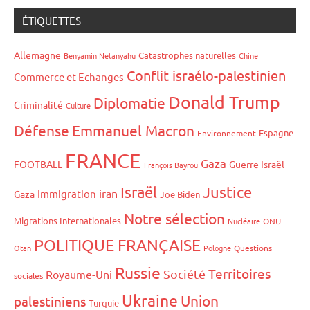
ÉTIQUETTES
Allemagne
Catastrophes naturelles
Benyamin Netanyahu
Chine
Conflit israélo-palestinien
Commerce et Echanges
Donald Trump
Diplomatie
Criminalité
Culture
Défense
Emmanuel Macron
Espagne
Environnement
FRANCE
Gaza
FOOTBALL
Guerre Israël-
François Bayrou
Israël
Justice
iran
Immigration
Gaza
Joe Biden
Notre sélection
Migrations Internationales
Nucléaire
ONU
POLITIQUE FRANÇAISE
Otan
Pologne
Questions
Russie
Territoires
Société
Royaume-Uni
sociales
Ukraine
Union
palestiniens
Turquie