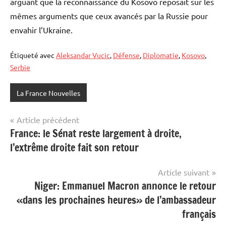
arguant que la reconnaissance du Kosovo reposait sur les
mêmes arguments que ceux avancés par la Russie pour
envahir l’Ukraine.
Étiqueté avec
Aleksandar Vucic
,
Défense
,
Diplomatie
,
Kosovo
,
Serbie
La France Nouvelles
Navigation
Article précédent
France: le Sénat reste largement à droite,
de
l’extrême droite fait son retour
l’article
Article suivant
Niger: Emmanuel Macron annonce le retour
«dans les prochaines heures» de l’ambassadeur
français