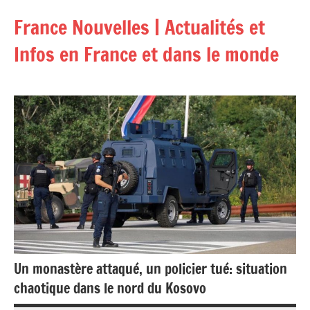
Aller
France Nouvelles | Actualités et
au
contenu
Infos en France et dans le monde
Un monastère attaqué, un policier tué: situation
chaotique dans le nord du Kosovo