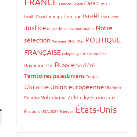
FRANCE
Gaza
Guerre
François Bayrou
Israël
iran
Immigration
Israël-Gaza
Joe Biden
Justice
Notre
Migrations Internationales
POLITIQUE
sélection
Nucléaire
ONU
Otan
FRANÇAISE
Pologne
Questions sociales
Russie
Société
Royaume-Uni
Territoires palestiniens
Turquie
Ukraine
Union européenne
Vladimir
Volodymyr Zelensky
Économie
Poutine
États-Unis
Élections USA 2024
Énergies